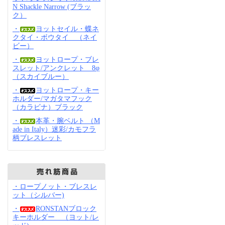
N Shackle Narrow (ブラッ
ク）
・
ヨットセイル・蝶ネ
クタイ・ボウタイ （ネイ
ビー）
・
ヨットロープ・ブレ
スレット/アンクレット 8φ
（スカイブルー）
・
ヨットロープ・キー
ホルダー/マガタマフック
（カラビナ）ブラック
・
本革・腕ベルト （M
ade in Italy）迷彩/カモフラ
柄ブレスレット
・ロープノット・ブレスレ
ット（シルバー)
・
RONSTANブロック
キーホルダー （ヨット/レ