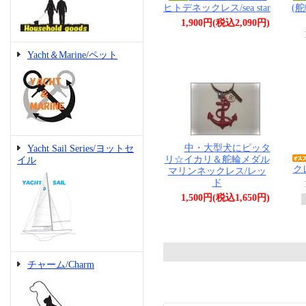
ヒトデネックレス/sea star
(
1,900円(税込2,090円)
Yacht＆Marine/ペット
中・大型犬にピッタ
Yacht Sail Series/ヨットセ
リ☆イカリ＆舵輪メダル
イル
ク
マリンネックレス/レッ
ド
1,500円(税込1,650円)
チャーム/Charm