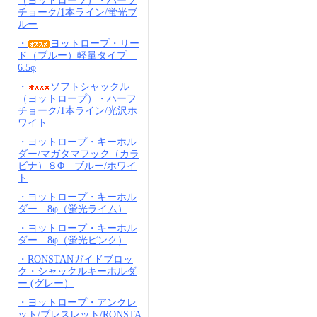
（ヨットロープ）・ハーフ
チョーク/1本ライン/蛍光ブ
ルー
・
ヨットロープ・リー
ド（ブルー）軽量タイプ
6.5φ
・
ソフトシャックル
（ヨットロープ）・ハーフ
チョーク/1本ライン/光沢ホ
ワイト
・ヨットロープ・キーホル
ダー/マガタマフック（カラ
ビナ）８Φ ブルー/ホワイ
ト
・ヨットロープ・キーホル
ダー 8φ（蛍光ライム）
・ヨットロープ・キーホル
ダー 8φ（蛍光ピンク）
・RONSTANガイドブロッ
ク・シャックルキーホルダ
ー (グレー）
・ヨットロープ・アンクレ
ット/ブレスレット/RONSTA