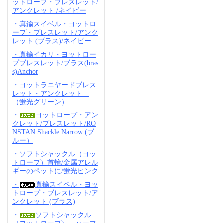
ットロープ・ブレスレット/
アンクレット /ネイビー
・真鍮スイベル・ヨットロ
ープ・ブレスレット/アンク
レット (ブラス)/ネイビー
・真鍮イカリ・ヨットロー
プブレスレット/ブラス(bras
s)Anchor
・ヨットラニヤードブレス
レット・アンクレット
（蛍光グリーン）
・
ヨットロープ・アン
クレット/ブレスレット/RO
NSTAN Shackle Narrow (ブ
ルー）
・ソフトシャックル（ヨッ
トロープ）首輪/金属アレル
ギーのペットに/蛍光ピンク
・
真鍮スイベル・ヨッ
トロープ・ブレスレット/ア
ンクレット (ブラス)
・
ソフトシャックル