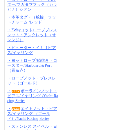
ダー/マガタマフック（カラ
ビナ）シアン
・本革タグ・（舵輪）ラッ
トチャーム /レッド
・3Wayヨットロープブレス
レット・アンクレット（オ
レンジ）
・ピューター・イカリピア
ス/イヤリング
・ヨットロープ/鍋敷き・コ
ースター/Starboard＆Port
（青＆赤）
・ロープノット・ブレスレ
ット（ゴールド）
・
ボーラインノット・
ピアス/イヤリング /Yacht Ra
cing Series
・
エイトノット・ピア
ス/イヤリング （ゴール
ド）/Yacht Racing Series
・ステンレス スイベル・ヨ