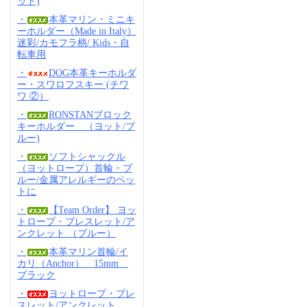
ッド)
・
本革マリン・ミニキ
ーホルダー（Made in Italy）
迷彩/カモフラ柄/ Kids・自
転車用
・
DOG本革キーホルダ
ー・スワロフスキー (チワ
ワ ②）
・
RONSTANブロック
キーホルダー （ヨット/ブ
ルー)
・
ソフトシャックル
（ヨットロープ）首輪・ブ
ルー/金属アレルギーのペッ
トに
・
【Team Order】 ヨッ
トロープ・ブレスレット/ア
ンクレット （ブルー）
・
本革マリン首輪/イ
カリ（Anchor） 15mm
ブラック
・
ヨットロープ・ブレ
スレット/アンクレット