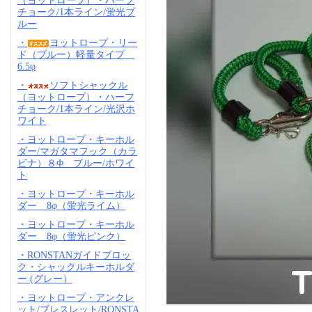
（ヨットロープ）・ハーフ
チョーク/1本ライン/蛍光ブ
ルー
・
ヨットロープ・リー
ド（ブルー）軽量タイプ
6.5φ
・
ソフトシャックル
（ヨットロープ）・ハーフ
チョーク/1本ライン/光沢ホ
ワイト
・ヨットロープ・キーホル
ダー/マガタマフック（カラ
ビナ）８Φ ブルー/ホワイ
ト
・ヨットロープ・キーホル
ダー 8φ（蛍光ライム）
・ヨットロープ・キーホル
ダー 8φ（蛍光ピンク）
・RONSTANガイドブロッ
ク・シャックルキーホルダ
ー (グレー）
・ヨットロープ・アンクレ
ット/ブレスレット/RONSTA