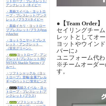
ットロープ・ブレスレット/
アンクレット /ネイビー
・真鍮スイベル・ヨットロ
ープ・ブレスレット/アンク
レット (ブラス)/ネイビー
●【Team Order】
・真鍮イカリ・ヨットロー
セイリングチーム
プブレスレット/ブラス(bras
s)Anchor
レットとしてオー
・ヨットラニヤードブレス
ヨットやウインド
レット・アンクレット
（蛍光グリーン）
バーに♪
・
ヨットロープ・アン
ユニフォーム代わ
クレット/ブレスレット/RO
NSTAN Shackle Narrow (ブ
※チームオーダー
ルー）
す。
・ソフトシャックル（ヨッ
トロープ）首輪/金属アレル
ギーのペットに/蛍光ピンク
・
真鍮スイベル・ヨッ
トロープ・ブレスレット/ア
ンクレット (ブラス)
・
ソフトシャックル