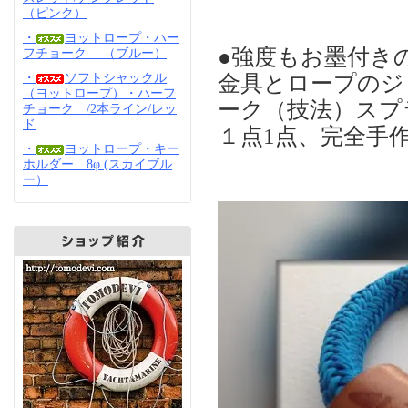
（ピンク）
・
ヨットロープ・ハー
●強度もお墨付き
フチョーク （ブルー）
金具とロープのジ
・
ソフトシャックル
（ヨットロープ）・ハーフ
ーク（技法）スプ
チョーク /2本ライン/レッ
ド
１点1点、完全手
・
ヨットロープ・キー
ホルダー 8φ (スカイブル
ー）