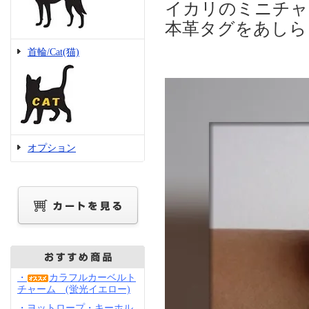
イカリのミニチャ
本革タグをあしら
首輪/Cat(猫)
オプション
・
カラフルカーベルト
チャーム (蛍光イエロー)
・ヨットロープ・キーホル