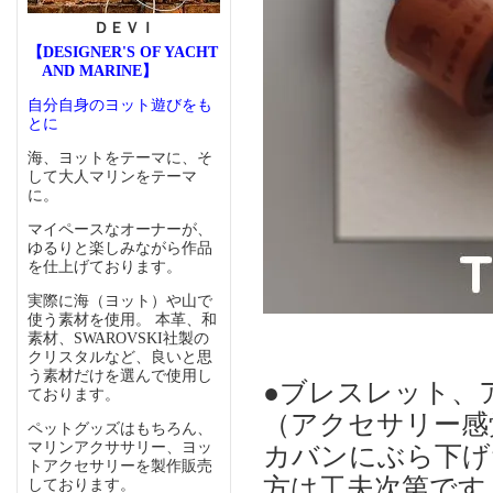
ＤＥＶＩ
【DESIGNER'S OF YACHT
AND MARINE】
自分自身のヨット遊びをも
とに
海、ヨットをテーマに、そ
して大人マリンをテーマ
に。
マイペースなオーナーが、
ゆるりと楽しみながら作品
を仕上げております。
実際に海（ヨット）や山で
使う素材を使用。 本革、和
素材、SWAROVSKI社製の
クリスタルなど、良いと思
う素材だけを選んで使用し
●ブレスレット、
ております。
（アクセサリー感
ペットグッズはもちろん、
マリンアクササリー、ヨッ
カバンにぶら下げ
トアクセサリーを製作販売
方は工夫次第です
しております。