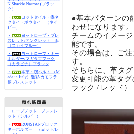
N Shackle Narrow (ブラッ
ク）
●基本パターンの
・
ヨットセイル・蝶ネ
クタイ・ボウタイ （ネイ
わせになります。
ビー）
チームのイメージ
・
ヨットロープ・ブレ
スレット/アンクレット 8φ
能です。
（スカイブルー）
その場合は、ご注
・
ヨットロープ・キー
ホルダー/マガタマフック
す。
（カラビナ）ブラック
そちらに、革タグ
・
本革・腕ベルト （M
変更可能の革タグの色
ade in Italy）迷彩/カモフラ
柄ブレスレット
ラック / レッド）
・ロープノット・ブレスレ
ット（シルバー)
・
RONSTANブロック
キーホルダー （ヨット/レ