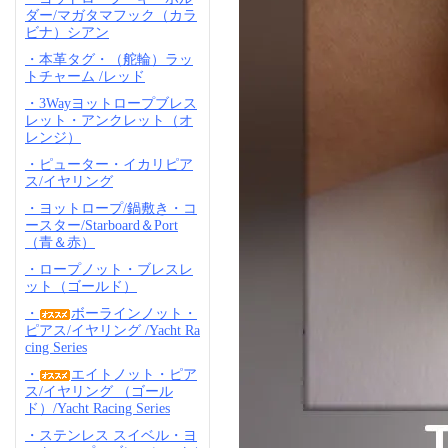
ダー/マガタマフック（カラ
ビナ）シアン
・本革タグ・（舵輪）ラッ
トチャーム /レッド
・3Wayヨットロープブレス
レット・アンクレット（オ
レンジ）
・ピューター・イカリピア
ス/イヤリング
・ヨットロープ/鍋敷き・コ
ースター/Starboard＆Port
（青＆赤）
・ロープノット・ブレスレ
ット（ゴールド）
・
ボーラインノット・
ピアス/イヤリング /Yacht Ra
cing Series
・
エイトノット・ピア
ス/イヤリング （ゴール
ド）/Yacht Racing Series
・ステンレス スイベル・ヨ