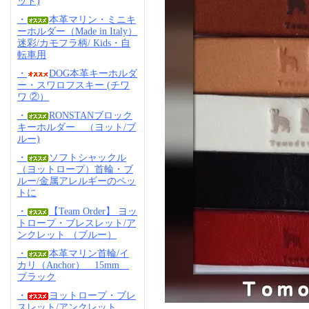
ッド)
・
本革マリン・ミニキ
ーホルダー（Made in Italy）
迷彩/カモフラ柄/ Kids・自
転車用
・
DOG本革キーホルダ
ー・スワロフスキー (チワ
ワ ②）
・
RONSTANブロック
キーホルダー （ヨット/ブ
ルー)
・
ソフトシャックル
（ヨットロープ）首輪・ブ
ルー/金属アレルギーのペッ
トに
・
【Team Order】 ヨッ
トロープ・ブレスレット/ア
ンクレット （ブルー）
・
本革マリン首輪/イ
カリ（Anchor） 15mm
ブラック
・
ヨットロープ・ブレ
スレット/アンクレット