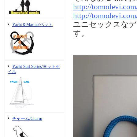
http://tomodevi.co
http://tomodevi.co
ユニセックスなデ
Yacht＆Marine/ペット
す。
Yacht Sail Series/ヨットセ
イル
チャーム/Charm