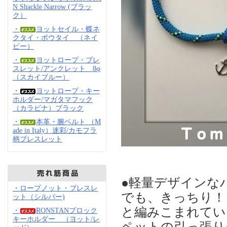
N Shackle Narrow (ブラッ
ク）
・
ヨットセイル・蝶ネ
クタイ・ボウタイ （ネイ
ビー）
・
ヨットロープ・ブレ
スレット/アンクレット 8φ
（スカイブルー）
・
ヨットロープ・キー
ホルダー/マガタマフック
（カラビナ）ブラック
・
本革・腕ベルト （M
ade in Italy）迷彩/カモフラ
柄ブレスレット
●軽量デザインな
・ロープノット・ブレスレ
でも、きっちり！
ット（シルバー)
と編みこまれてい
・
RONSTANブロック
キーホルダー （ヨット/レ
ペットの引っ張り