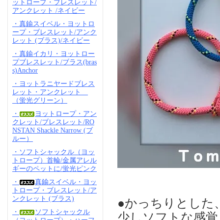
ットロープ・ブレスレット/
アンクレット /ネイビー
・真鍮スイベル・ヨットロ
ープ・ブレスレット/アンク
レット (ブラス)/ネイビー
・真鍮イカリ・ヨットロー
プブレスレット/ブラス(bras
s)Anchor
・ヨットラニヤードブレス
レット・アンクレット
（蛍光グリーン）
・
ヨットロープ・アン
クレット/ブレスレット/RO
NSTAN Shackle Narrow (ブ
ルー）
・ソフトシャックル（ヨッ
トロープ）首輪/金属アレル
ギーのペットに/蛍光ピンク
・
真鍮スイベル・ヨッ
トロープ・ブレスレット/ア
ンクレット (ブラス)
●かっちりとした
・
ソフトシャックル
少しソフトな感覚