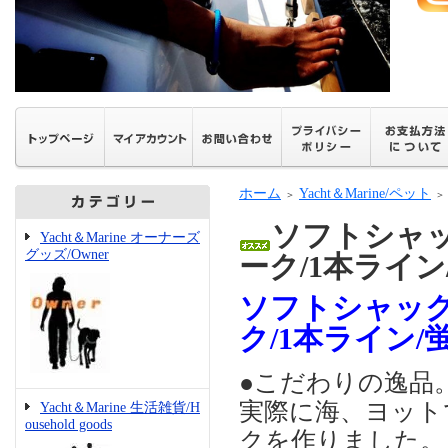
ホーム
Yacht＆Marine/ペット
＞
＞
ソフトシャ
Yacht＆Marine オーナーズ
グッズ/Owner
ーク/1本ライ
ソフトシャッ
ク/1本ライン/
●こだわりの逸品
実際に海、ヨット
Yacht＆Marine 生活雑貨/H
ousehold goods
クを作りました。