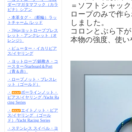
＝ソフトシャック
ダー/マガタマフック（カラ
ビナ）シアン
ロープのみで作ら
・本革タグ・（舵輪）ラッ
しました。
トチャーム /レッド
コロンとぶら下が
・3Wayヨットロープブレス
レット・アンクレット（オ
本物の強度、使い
レンジ）
・ピューター・イカリピア
ス/イヤリング
・ヨットロープ/鍋敷き・コ
ースター/Starboard＆Port
（青＆赤）
・ロープノット・ブレスレ
ット（ゴールド）
・
ボーラインノット・
ピアス/イヤリング /Yacht Ra
cing Series
・
エイトノット・ピア
ス/イヤリング （ゴール
ド）/Yacht Racing Series
・ステンレス スイベル・ヨ