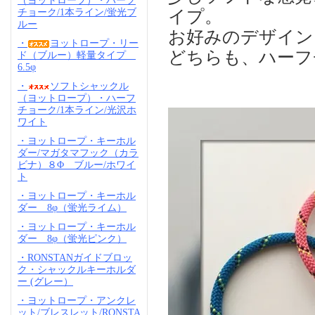
（ヨットロープ）・ハーフ
イプ。
チョーク/1本ライン/蛍光ブ
ルー
お好みのデザイン
・
ヨットロープ・リー
どちらも、ハーフ
ド（ブルー）軽量タイプ
6.5φ
・
ソフトシャックル
（ヨットロープ）・ハーフ
チョーク/1本ライン/光沢ホ
ワイト
・ヨットロープ・キーホル
ダー/マガタマフック（カラ
ビナ）８Φ ブルー/ホワイ
ト
・ヨットロープ・キーホル
ダー 8φ（蛍光ライム）
・ヨットロープ・キーホル
ダー 8φ（蛍光ピンク）
・RONSTANガイドブロッ
ク・シャックルキーホルダ
ー (グレー）
・ヨットロープ・アンクレ
ット/ブレスレット/RONSTA