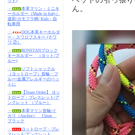
ッド)
ん。
・
本革マリン・ミニキ
ーホルダー（Made in Italy）
迷彩/カモフラ柄/ Kids・自
転車用
・
DOG本革キーホルダ
ー・スワロフスキー (チワ
ワ ②）
・
RONSTANブロック
キーホルダー （ヨット/ブ
ルー)
・
ソフトシャックル
（ヨットロープ）首輪・ブ
ルー/金属アレルギーのペッ
トに
・
【Team Order】 ヨッ
トロープ・ブレスレット/ア
ンクレット （ブルー）
・
本革マリン首輪/イ
カリ（Anchor） 15mm
ブラック
・
ヨットロープ・ブレ
スレット/アンクレット