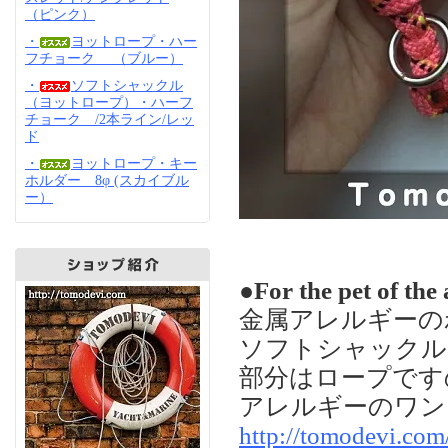
（ピンク）
・
ヨットロープ・ハー
フチョーク （ブルー）
・
ソフトシャックル
（ヨットロープ）・ハーフ
チョーク /2本ライン/レッ
ド
・
ヨットロープ・キー
ホルダー 8φ (スカイブル
ー）
●For the pet of the 
金属アレルギーの
ソフトシャックル
部分はロープです
アレルギーのワン
http://tomodevi.co