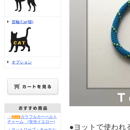
首輪/Cat(猫)
オプション
・
カラフルカーベルト
チャーム (蛍光イエロー)
●ヨットで使われ
・ヨットロープ・キーホル