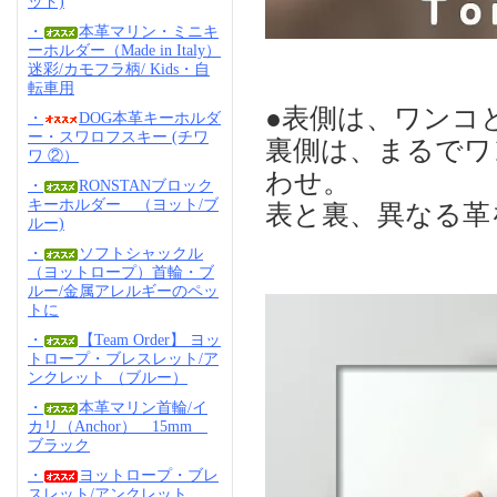
ッド)
・
本革マリン・ミニキ
ーホルダー（Made in Italy）
迷彩/カモフラ柄/ Kids・自
転車用
●表側は、ワンコ
・
DOG本革キーホルダ
ー・スワロフスキー (チワ
裏側は、まるでワ
ワ ②）
わせ。
・
RONSTANブロック
キーホルダー （ヨット/ブ
表と裏、異なる革
ルー)
・
ソフトシャックル
（ヨットロープ）首輪・ブ
ルー/金属アレルギーのペッ
トに
・
【Team Order】 ヨッ
トロープ・ブレスレット/ア
ンクレット （ブルー）
・
本革マリン首輪/イ
カリ（Anchor） 15mm
ブラック
・
ヨットロープ・ブレ
スレット/アンクレット