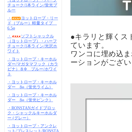
（ヨットロープ）・ハーフ
チョーク/1本ライン/蛍光ブ
ルー
・
ヨットロープ・リー
ド（ブルー）軽量タイプ
6.5φ
●キラリと輝くスト
・
ソフトシャックル
（ヨットロープ）・ハーフ
ています。
チョーク/1本ライン/光沢ホ
ワイト
ワンコに埋め込ま
・ヨットロープ・キーホル
ーションがござい
ダー/マガタマフック（カラ
ビナ）８Φ ブルー/ホワイ
ト
・ヨットロープ・キーホル
ダー 8φ（蛍光ライム）
・ヨットロープ・キーホル
ダー 8φ（蛍光ピンク）
・RONSTANガイドブロッ
ク・シャックルキーホルダ
ー (グレー）
・ヨットロープ・アンクレ
ット/ブレスレット/RONSTA