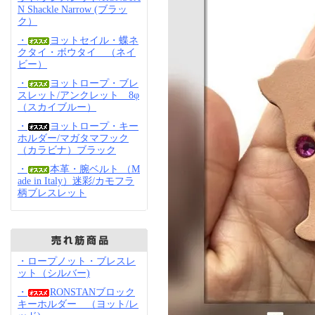
N Shackle Narrow (ブラッ
ク）
・
ヨットセイル・蝶ネ
クタイ・ボウタイ （ネイ
ビー）
・
ヨットロープ・ブレ
スレット/アンクレット 8φ
（スカイブルー）
・
ヨットロープ・キー
ホルダー/マガタマフック
（カラビナ）ブラック
・
本革・腕ベルト （M
ade in Italy）迷彩/カモフラ
柄ブレスレット
・ロープノット・ブレスレ
ット（シルバー)
・
RONSTANブロック
キーホルダー （ヨット/レ