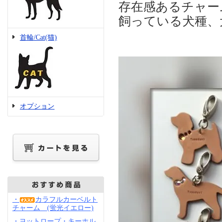
存在感あるチャー
飼っている犬種、
首輪/Cat(猫)
オプション
・
カラフルカーベルト
チャーム (蛍光イエロー)
・ヨットロープ・キーホル