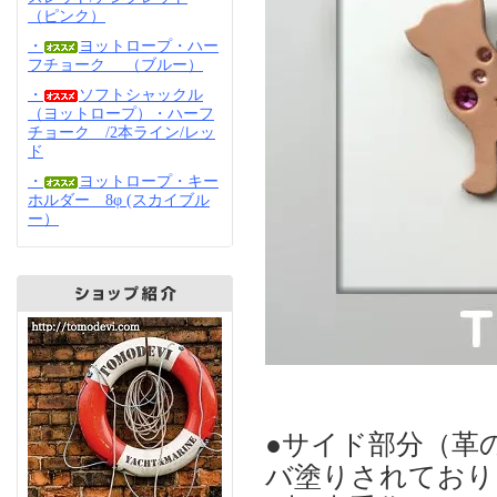
（ピンク）
・
ヨットロープ・ハー
フチョーク （ブルー）
・
ソフトシャックル
（ヨットロープ）・ハーフ
チョーク /2本ライン/レッ
ド
・
ヨットロープ・キー
ホルダー 8φ (スカイブル
ー）
●サイド部分（革
バ塗りされており