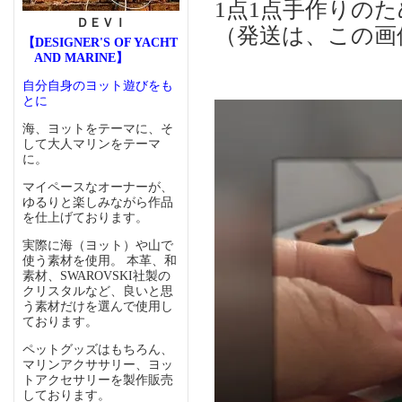
1点1点手作りの
ＤＥＶＩ
（発送は、この画
【DESIGNER'S OF YACHT
AND MARINE】
自分自身のヨット遊びをも
とに
海、ヨットをテーマに、そ
して大人マリンをテーマ
に。
マイペースなオーナーが、
ゆるりと楽しみながら作品
を仕上げております。
実際に海（ヨット）や山で
使う素材を使用。 本革、和
素材、SWAROVSKI社製の
クリスタルなど、良いと思
う素材だけを選んで使用し
ております。
ペットグッズはもちろん、
マリンアクササリー、ヨッ
トアクセサリーを製作販売
しております。