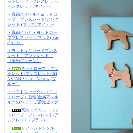
ットロープ・ブレスレット/
アンクレット /ネイビー
・真鍮スイベル・ヨットロ
ープ・ブレスレット/アンク
レット (ブラス)/ネイビー
・真鍮イカリ・ヨットロー
プブレスレット/ブラス(bras
s)Anchor
・ヨットラニヤードブレス
レット・アンクレット
（蛍光グリーン）
・
ヨットロープ・アン
クレット/ブレスレット/RO
NSTAN Shackle Narrow (ブ
ルー）
・ソフトシャックル（ヨッ
トロープ）首輪/金属アレル
ギーのペットに/蛍光ピンク
・
真鍮スイベル・ヨッ
トロープ・ブレスレット/ア
ンクレット (ブラス)
・
ソフトシャックル