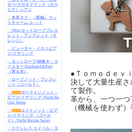
ダー/マガタマフック（カラ
ビナ）シアン
・本革タグ・（舵輪）ラッ
トチャーム /レッド
・3Wayヨットロープブレス
レット・アンクレット（オ
レンジ）
・ピューター・イカリピア
ス/イヤリング
・ヨットロープ/鍋敷き・コ
ースター/Starboard＆Port
（青＆赤）
●Ｔｏｍｏｄｅｖ
・ロープノット・ブレスレ
決して大量生産さ
ット（ゴールド）
て製作。
・
ボーラインノット・
革から、一つ一つ
ピアス/イヤリング /Yacht Ra
cing Series
（機械を使わず）
・
エイトノット・ピア
ス/イヤリング （ゴール
ド）/Yacht Racing Series
・ステンレス スイベル・ヨ