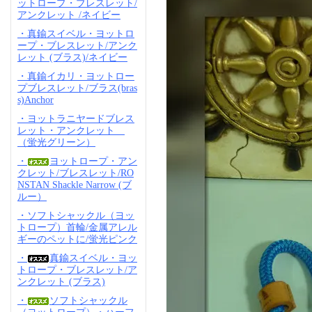
ットロープ・ブレスレット/
アンクレット /ネイビー
・真鍮スイベル・ヨットロ
ープ・ブレスレット/アンク
レット (ブラス)/ネイビー
・真鍮イカリ・ヨットロー
プブレスレット/ブラス(bras
s)Anchor
・ヨットラニヤードブレス
レット・アンクレット
（蛍光グリーン）
・
ヨットロープ・アン
クレット/ブレスレット/RO
NSTAN Shackle Narrow (ブ
ルー）
・ソフトシャックル（ヨッ
トロープ）首輪/金属アレル
ギーのペットに/蛍光ピンク
・
真鍮スイベル・ヨッ
トロープ・ブレスレット/ア
ンクレット (ブラス)
・
ソフトシャックル