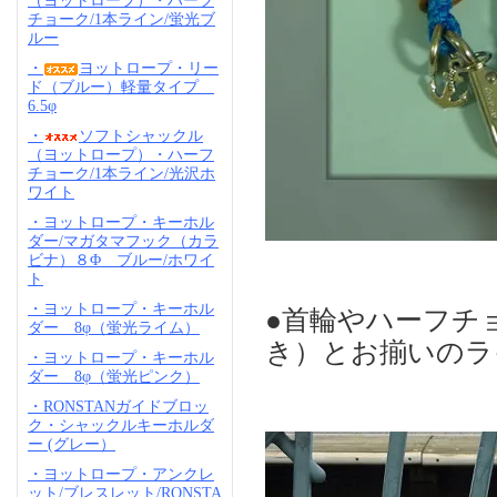
（ヨットロープ）・ハーフ
チョーク/1本ライン/蛍光ブ
ルー
・
ヨットロープ・リー
ド（ブルー）軽量タイプ
6.5φ
・
ソフトシャックル
（ヨットロープ）・ハーフ
チョーク/1本ライン/光沢ホ
ワイト
・ヨットロープ・キーホル
ダー/マガタマフック（カラ
ビナ）８Φ ブルー/ホワイ
ト
・ヨットロープ・キーホル
●首輪やハーフチ
ダー 8φ（蛍光ライム）
き）とお揃いのラ
・ヨットロープ・キーホル
ダー 8φ（蛍光ピンク）
・RONSTANガイドブロッ
ク・シャックルキーホルダ
ー (グレー）
・ヨットロープ・アンクレ
ット/ブレスレット/RONSTA