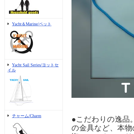
Yacht＆Marine/ペット
Yacht Sail Series/ヨットセ
イル
チャーム/Charm
●こだわりの逸品
の金具など、本物