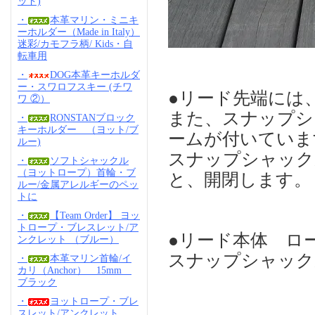
ッド)
・
本革マリン・ミニキ
ーホルダー（Made in Italy）
迷彩/カモフラ柄/ Kids・自
転車用
・
DOG本革キーホルダ
ー・スワロフスキー (チワ
●リード先端には
ワ ②）
また、スナップシ
・
RONSTANブロック
キーホルダー （ヨット/ブ
ームが付いていま
ルー)
スナップシャック
・
ソフトシャックル
（ヨットロープ）首輪・ブ
と、開閉します。
ルー/金属アレルギーのペッ
トに
・
【Team Order】 ヨッ
トロープ・ブレスレット/ア
●リード本体 ロープ
ンクレット （ブルー）
スナップシャックル
・
本革マリン首輪/イ
カリ（Anchor） 15mm
ブラック
・
ヨットロープ・ブレ
スレット/アンクレット