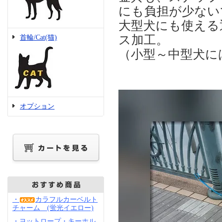
にも負担が少ない
大型犬にも使える
ス加工。
首輪/Cat(猫)
（小型～中型犬に
オプション
・
カラフルカーベルト
チャーム (蛍光イエロー)
・ヨットロープ・キーホル