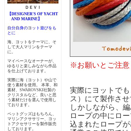
ＤＥＶＩ
【DESIGNER'S OF YACHT
AND MARINE】
自分自身のヨット遊びをも
とに
海、ヨットをテーマに、そ
して大人マリンをテーマ
に。
マイペースなオーナーが、
※お願いとご注意
ゆるりと楽しみながら作品
を仕上げております。
実際に海（ヨット）や山で
使う素材を使用。 本革、和
実際にヨットでも
素材、SWAROVSKI社製の
クリスタルなど、良いと思
ス）にて製作させ
う素材だけを選んで使用し
ております。
しかしながら、編
ロープの中にロー
ペットグッズはもちろん、
マリンアクササリー、ヨッ
込まれたロープが
トアクセサリーを製作販売
しております。