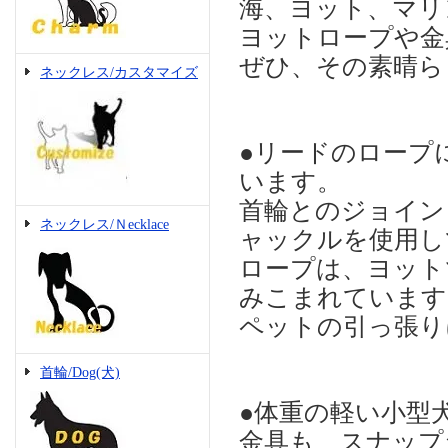
海、ヨット、マリ
ヨットロープや金
ぜひ、その素晴らし
ネックレス/カスタマイズ
●リードのロープ
います。
首輪とのジョイン
ネックレス/Ｎecklace
ャックルを使用し
ロープは、ヨット
みこまれています
ペットの引っ張り
首輪/Dog(犬)
●体重の軽い小型
金具も、スナップ