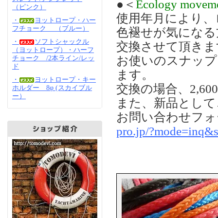
●＜
Ecology movem
（ピンク）
使用年月により、
・
ヨットロープ・ハー
フチョーク （ブルー）
色褪せが気になる
・
ソフトシャックル
交換させて頂きま
（ヨットロープ）・ハーフ
お使いのスナップ
チョーク /2本ライン/レッ
ド
ます。
・
ヨットロープ・キー
交換の場合、2,6
ホルダー 8φ (スカイブル
ー）
また、新品として
お問い合わせフォ
pro.jp/?mode=inq&