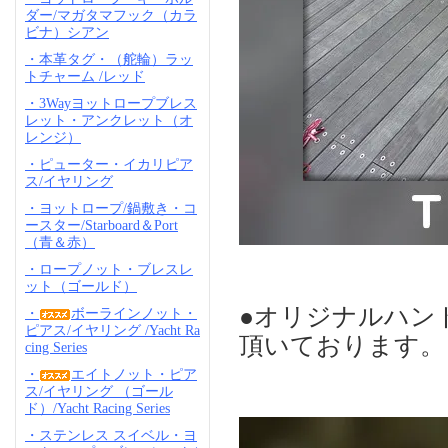
ダー/マガタマフック（カラ
ビナ）シアン
・本革タグ・（舵輪）ラッ
トチャーム /レッド
・3Wayヨットロープブレス
レット・アンクレット（オ
レンジ）
・ピューター・イカリピア
ス/イヤリング
・ヨットロープ/鍋敷き・コ
ースター/Starboard＆Port
（青＆赤）
・ロープノット・ブレスレ
ット（ゴールド）
●オリジナルハン
・
ボーラインノット・
ピアス/イヤリング /Yacht Ra
頂いております。
cing Series
・
エイトノット・ピア
ス/イヤリング （ゴール
ド）/Yacht Racing Series
・ステンレス スイベル・ヨ