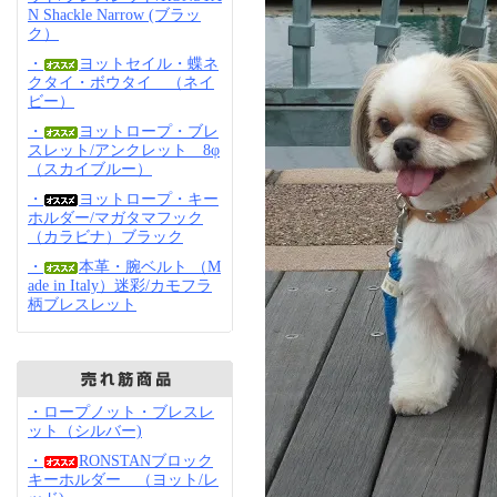
N Shackle Narrow (ブラッ
ク）
・
ヨットセイル・蝶ネ
クタイ・ボウタイ （ネイ
ビー）
・
ヨットロープ・ブレ
スレット/アンクレット 8φ
（スカイブルー）
・
ヨットロープ・キー
ホルダー/マガタマフック
（カラビナ）ブラック
・
本革・腕ベルト （M
ade in Italy）迷彩/カモフラ
柄ブレスレット
・ロープノット・ブレスレ
ット（シルバー)
・
RONSTANブロック
キーホルダー （ヨット/レ