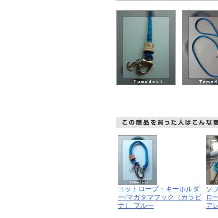
ヨットロープ・キーホルダ
ソ
ー/マガタマフック（カラビ
ロ
ナ） ブルー
ア