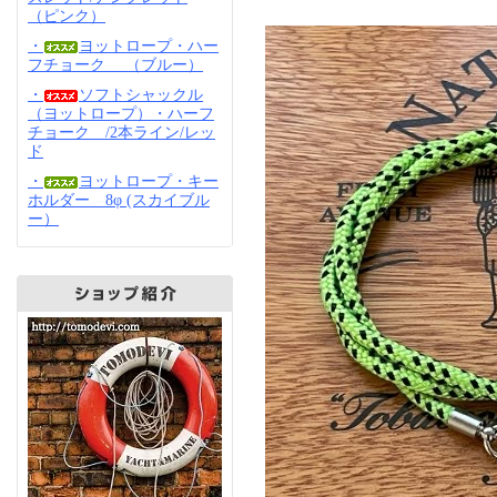
（ピンク）
・
ヨットロープ・ハー
フチョーク （ブルー）
・
ソフトシャックル
（ヨットロープ）・ハーフ
チョーク /2本ライン/レッ
ド
・
ヨットロープ・キー
ホルダー 8φ (スカイブル
ー）