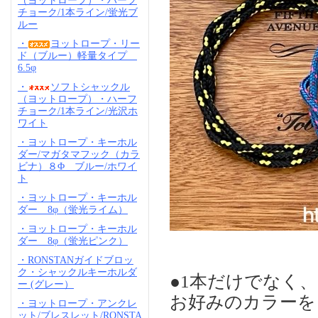
（ヨットロープ）・ハーフ
チョーク/1本ライン/蛍光ブ
ルー
・
ヨットロープ・リー
ド（ブルー）軽量タイプ
6.5φ
・
ソフトシャックル
（ヨットロープ）・ハーフ
チョーク/1本ライン/光沢ホ
ワイト
・ヨットロープ・キーホル
ダー/マガタマフック（カラ
ビナ）８Φ ブルー/ホワイ
ト
・ヨットロープ・キーホル
ダー 8φ（蛍光ライム）
・ヨットロープ・キーホル
ダー 8φ（蛍光ピンク）
・RONSTANガイドブロッ
ク・シャックルキーホルダ
●1本だけでなく
ー (グレー）
お好みのカラーを
・ヨットロープ・アンクレ
ット/ブレスレット/RONSTA