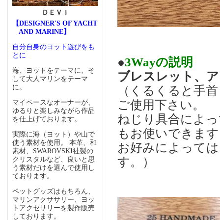
ＤＥＶＩ
【DESIGNER'S OF YACHT
AND MARINE】
自分自身のヨット遊びをも
とに
●
3Wayの説明
海、ヨットをテーマに、そ
ブレスレット、ア
して大人マリンをテーマ
に。
（くるくると手首
ご使用下さい。
マイペースなオーナーが、
ゆるりと楽しみながら作品
ねじり具合によっ
を仕上げております。
もお使いできます
実際に海（ヨット）や山で
使う素材を使用。 本革、和
お好みによっては
素材、SWAROVSKI社製の
す。）
クリスタルなど、良いと思
う素材だけを選んで使用し
ております。
ペットグッズはもちろん、
マリンアクササリー、ヨッ
トアクセサリーを製作販売
しております。