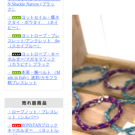
N Shackle Narrow (ブラッ
ク）
・
ヨットセイル・蝶ネ
クタイ・ボウタイ （ネイ
ビー）
・
ヨットロープ・ブレ
スレット/アンクレット 8φ
（スカイブルー）
・
ヨットロープ・キー
ホルダー/マガタマフック
（カラビナ）ブラック
・
本革・腕ベルト （M
ade in Italy）迷彩/カモフラ
柄ブレスレット
・ロープノット・ブレスレ
ット（シルバー)
・
RONSTANブロック
キーホルダー （ヨット/レ