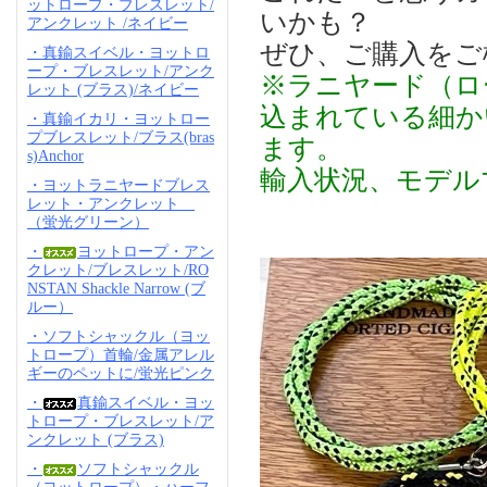
ットロープ・ブレスレット/
いかも？
アンクレット /ネイビー
ぜひ、ご購入をご
・真鍮スイベル・ヨットロ
ープ・ブレスレット/アンク
※ラニヤード（ロ
レット (ブラス)/ネイビー
込まれている細か
・真鍮イカリ・ヨットロー
プブレスレット/ブラス(bras
ます。
s)Anchor
輸入状況、モデル
・ヨットラニヤードブレス
レット・アンクレット
（蛍光グリーン）
・
ヨットロープ・アン
クレット/ブレスレット/RO
NSTAN Shackle Narrow (ブ
ルー）
・ソフトシャックル（ヨッ
トロープ）首輪/金属アレル
ギーのペットに/蛍光ピンク
・
真鍮スイベル・ヨッ
トロープ・ブレスレット/ア
ンクレット (ブラス)
・
ソフトシャックル