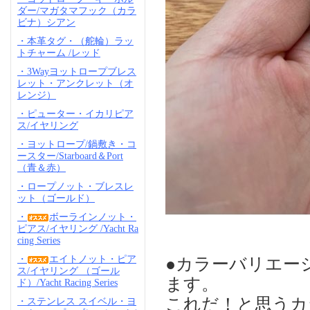
ダー/マガタマフック（カラ
ビナ）シアン
・本革タグ・（舵輪）ラッ
トチャーム /レッド
・3Wayヨットロープブレス
レット・アンクレット（オ
レンジ）
・ピューター・イカリピア
ス/イヤリング
・ヨットロープ/鍋敷き・コ
ースター/Starboard＆Port
（青＆赤）
・ロープノット・ブレスレ
ット（ゴールド）
・
ボーラインノット・
ピアス/イヤリング /Yacht Ra
cing Series
・
エイトノット・ピア
●カラーバリエー
ス/イヤリング （ゴール
ます。
ド）/Yacht Racing Series
これだ！と思うカ
・ステンレス スイベル・ヨ