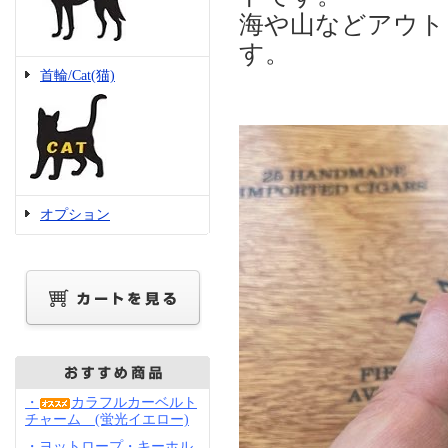
海や山などアウト
す。
首輪/Cat(猫)
オプション
・
カラフルカーベルト
チャーム (蛍光イエロー)
・ヨットロープ・キーホル