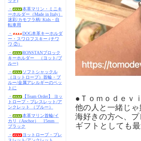
ッド)
・
本革マリン・ミニキ
ーホルダー（Made in Italy）
迷彩/カモフラ柄/ Kids・自
転車用
・
DOG本革キーホルダ
ー・スワロフスキー (チワ
ワ ②）
・
RONSTANブロック
キーホルダー （ヨット/ブ
ルー)
・
ソフトシャックル
（ヨットロープ）首輪・ブ
ルー/金属アレルギーのペッ
トに
●Ｔｏｍｏｄｅｖ
・
【Team Order】 ヨッ
トロープ・ブレスレット/ア
他の人と一緒じゃ
ンクレット （ブルー）
海好きの方へ、プ
・
本革マリン首輪/イ
カリ（Anchor） 15mm
ギフトとしても最
ブラック
・
ヨットロープ・ブレ
スレット/アンクレット