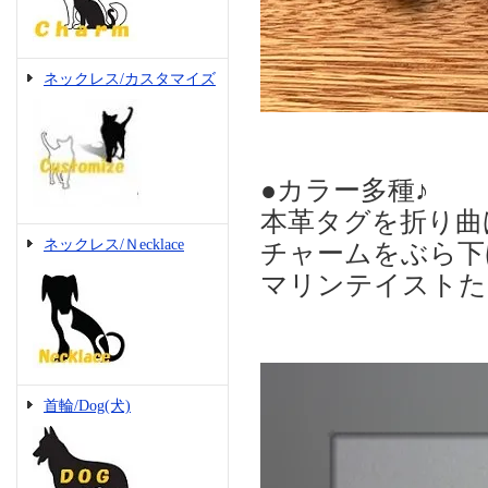
ネックレス/カスタマイズ
●カラー多種♪
本革タグを折り曲
ネックレス/Ｎecklace
チャームをぶら下
マリンテイストたっ
首輪/Dog(犬)