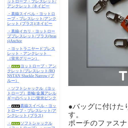
ットロープ・ブレスレット/
アンクレット /ネイビー
・真鍮スイベル・ヨットロ
ープ・ブレスレット/アンク
レット (ブラス)/ネイビー
・真鍮イカリ・ヨットロー
プブレスレット/ブラス(bras
s)Anchor
・ヨットラニヤードブレス
レット・アンクレット
（蛍光グリーン）
・
ヨットロープ・アン
クレット/ブレスレット/RO
NSTAN Shackle Narrow (ブ
ルー）
・ソフトシャックル（ヨッ
トロープ）首輪/金属アレル
ギーのペットに/蛍光ピンク
●バッグに付けた
・
真鍮スイベル・ヨッ
トロープ・ブレスレット/ア
す。
ンクレット (ブラス)
ポーチのファスナ
・
ソフトシャックル