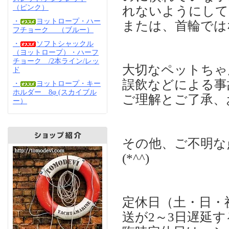
（ピンク）
れないようにし
・
ヨットロープ・ハー
または、首輪では
フチョーク （ブルー）
・
ソフトシャックル
（ヨットロープ）・ハーフ
チョーク /2本ライン/レッ
大切なペットちゃ
ド
誤飲などによる事
・
ヨットロープ・キー
ホルダー 8φ (スカイブル
ご理解とご了承
ー）
その他、ご不明な
(*^^)
定休日（土・日・
送が2～3日遅延