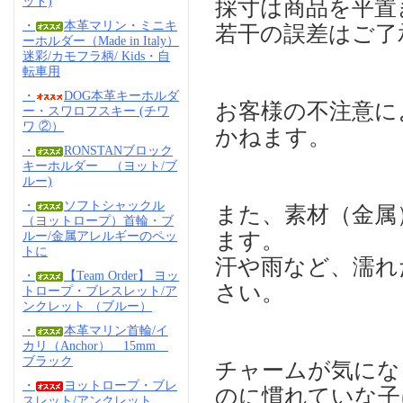
ッド)
採寸は商品を平置
・
本革マリン・ミニキ
若干の誤差はご了
ーホルダー（Made in Italy）
迷彩/カモフラ柄/ Kids・自
転車用
・
DOG本革キーホルダ
お客様の不注意に
ー・スワロフスキー (チワ
ワ ②）
かねます。
・
RONSTANブロック
キーホルダー （ヨット/ブ
ルー)
・
ソフトシャックル
また、素材（金属
（ヨットロープ）首輪・ブ
ます。
ルー/金属アレルギーのペッ
トに
汗や雨など、濡れ
・
【Team Order】 ヨッ
さい。
トロープ・ブレスレット/ア
ンクレット （ブルー）
・
本革マリン首輪/イ
カリ（Anchor） 15mm
ブラック
チャームが気にな
・
ヨットロープ・ブレ
のに慣れていな子
スレット/アンクレット