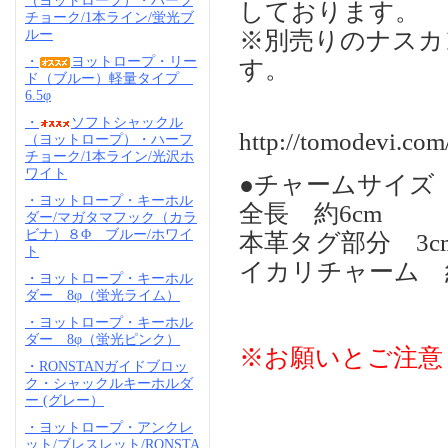
（ヨットロープ）・ハーフ
しております。
チョーク/1本ライン/蛍光ブ
※別売りのナスカ
ルー
・
ヨットロープ・リー
す。
ド（ブルー）軽量タイプ
6.5φ
・
ソフトシャックル
http://tomodevi.co
（ヨットロープ）・ハーフ
チョーク/1本ライン/光沢ホ
ワイト
●チャームサイズ
・ヨットロープ・キーホル
全長 約6cm
ダー/マガタマフック（カラ
ビナ）８Φ ブルー/ホワイ
本革タグ部分 3cm
ト
イカリチャーム 約2.
・ヨットロープ・キーホル
ダー 8φ（蛍光ライム）
・ヨットロープ・キーホル
ダー 8φ（蛍光ピンク）
※お願いとご注意
・RONSTANガイドブロッ
ク・シャックルキーホルダ
ー (グレー）
・ヨットロープ・アンクレ
ット/ブレスレット/RONSTA