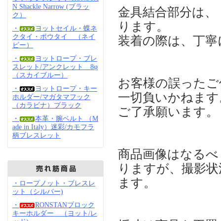
N Shackle Narrow (ブラッ
金具結合部分は、
ク）
ります。
・
ヨットセイル・蝶ネ
クタイ・ボウタイ （ネイ
装着の際は、丁寧
ビー）
・
ヨットロープ・ブレ
スレット/アンクレット 8φ
（スカイブルー）
お客様の誤ったご
・
ヨットロープ・キー
一切負いかねます
ホルダー/マガタマフック
（カラビナ）ブラック
ご了承願います。
・
本革・腕ベルト （M
ade in Italy）迷彩/カモフラ
柄ブレスレット
商品画像はなるべ
りますが、撮影状
ます。
・ロープノット・ブレスレ
ット（シルバー)
・
RONSTANブロック
キーホルダー （ヨット/レ