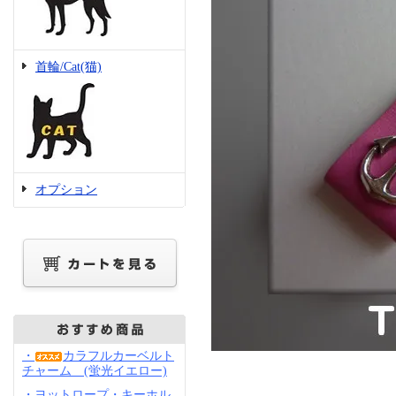
首輪/Cat(猫)
オプション
・
カラフルカーベルト
チャーム (蛍光イエロー)
・ヨットロープ・キーホル