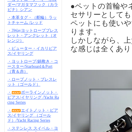
●ペットの首輪や
ダー/マガタマフック（カラ
ビナ）シアン
セサリーとしても
・本革タグ・（舵輪）ラッ
ペットにも使いや
トチャーム /レッド
ります。
・3Wayヨットロープブレス
レット・アンクレット（オ
しかしながら、上
レンジ）
な感じは全くあり
・ピューター・イカリピア
ス/イヤリング
・ヨットロープ/鍋敷き・コ
ースター/Starboard＆Port
（青＆赤）
・ロープノット・ブレスレ
ット（ゴールド）
・
ボーラインノット・
ピアス/イヤリング /Yacht Ra
cing Series
・
エイトノット・ピア
ス/イヤリング （ゴール
ド）/Yacht Racing Series
・ステンレス スイベル・ヨ