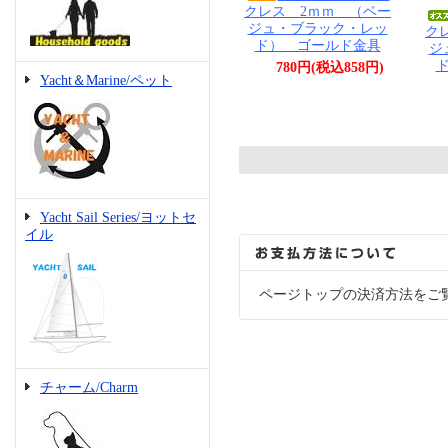
クレス 2ｍｍ （ベー
ジュ・ブラック・レッ
ク
ド） ゴールド金具
ジ
780円(税込858円)
Yacht＆Marine/ペット
Yacht Sail Series/ヨットセ
イル
ページトップの決済方法をご
チャーム/Charm