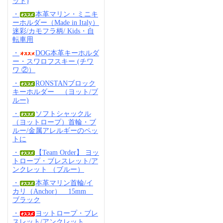
ッド)
・
本革マリン・ミニキ
ーホルダー（Made in Italy）
迷彩/カモフラ柄/ Kids・自
転車用
・
DOG本革キーホルダ
ー・スワロフスキー (チワ
ワ ②）
・
RONSTANブロック
キーホルダー （ヨット/ブ
ルー)
・
ソフトシャックル
（ヨットロープ）首輪・ブ
ルー/金属アレルギーのペッ
トに
・
【Team Order】 ヨッ
トロープ・ブレスレット/ア
ンクレット （ブルー）
・
本革マリン首輪/イ
カリ（Anchor） 15mm
ブラック
・
ヨットロープ・ブレ
スレット/アンクレット