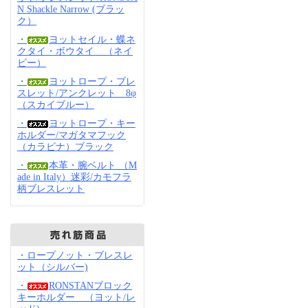
N Shackle Narrow (ブラッ
ク）
・
ヨットセイル・蝶ネ
クタイ・ボウタイ （ネイ
ビー）
・
ヨットロープ・ブレ
スレット/アンクレット 8φ
（スカイブルー）
・
ヨットロープ・キー
ホルダー/マガタマフック
（カラビナ）ブラック
・
本革・腕ベルト （M
ade in Italy）迷彩/カモフラ
柄ブレスレット
・ロープノット・ブレスレ
ット（シルバー)
・
RONSTANブロック
キーホルダー （ヨット/レ