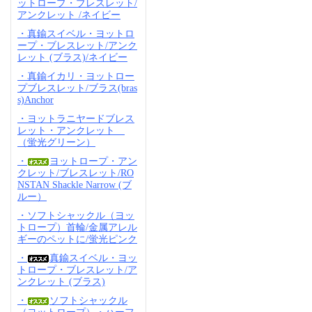
ットロープ・ブレスレット/
アンクレット /ネイビー
・真鍮スイベル・ヨットロ
ープ・ブレスレット/アンク
レット (ブラス)/ネイビー
・真鍮イカリ・ヨットロー
プブレスレット/ブラス(bras
s)Anchor
・ヨットラニヤードブレス
レット・アンクレット
（蛍光グリーン）
・
ヨットロープ・アン
クレット/ブレスレット/RO
NSTAN Shackle Narrow (ブ
ルー）
・ソフトシャックル（ヨッ
トロープ）首輪/金属アレル
ギーのペットに/蛍光ピンク
・
真鍮スイベル・ヨッ
トロープ・ブレスレット/ア
ンクレット (ブラス)
・
ソフトシャックル