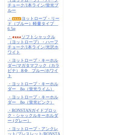
（ヨットロープ）・ハーフ
チョーク/1本ライン/蛍光ブ
ルー
・
ヨットロープ・リー
ド（ブルー）軽量タイプ
6.5φ
・
ソフトシャックル
（ヨットロープ）・ハーフ
チョーク/1本ライン/光沢ホ
ワイト
・ヨットロープ・キーホル
ダー/マガタマフック（カラ
ビナ）８Φ ブルー/ホワイ
ト
・ヨットロープ・キーホル
ダー 8φ（蛍光ライム）
・ヨットロープ・キーホル
ダー 8φ（蛍光ピンク）
・RONSTANガイドブロッ
ク・シャックルキーホルダ
ー (グレー）
・ヨットロープ・アンクレ
ット/ブレスレット/RONSTA