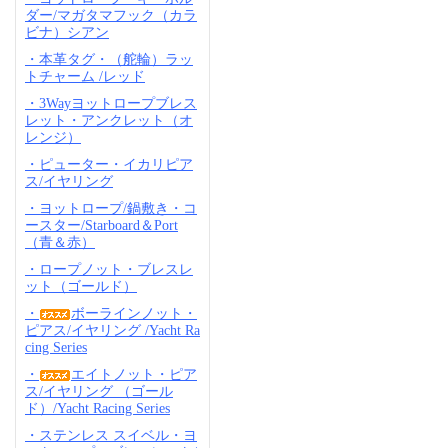
ダー/マガタマフック（カラ
ビナ）シアン
・本革タグ・（舵輪）ラッ
トチャーム /レッド
・3Wayヨットロープブレス
レット・アンクレット（オ
レンジ）
・ピューター・イカリピア
ス/イヤリング
・ヨットロープ/鍋敷き・コ
ースター/Starboard＆Port
（青＆赤）
・ロープノット・ブレスレ
ット（ゴールド）
・
ボーラインノット・
ピアス/イヤリング /Yacht Ra
cing Series
・
エイトノット・ピア
ス/イヤリング （ゴール
ド）/Yacht Racing Series
・ステンレス スイベル・ヨ